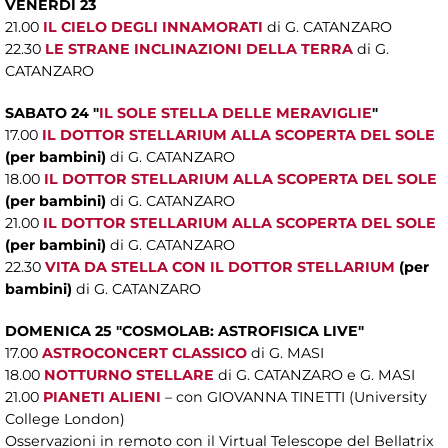
VENERDÌ 23
21.00
IL CIELO DEGLI INNAMORATI
di G. CATANZARO
22.30
LE STRANE INCLINAZIONI DELLA TERRA
di G.
CATANZARO
SABATO 24 "
IL SOLE STELLA DELLE MERAVIGLIE
"
17.00
IL DOTTOR STELLARIUM ALLA SCOPERTA DEL SOLE
(per bambini)
di G. CATANZARO
18.00
IL DOTTOR STELLARIUM ALLA SCOPERTA DEL SOLE
(per bambini)
di G. CATANZARO
21.00
IL DOTTOR STELLARIUM ALLA SCOPERTA DEL SOLE
(per bambini)
di G. CATANZARO
22.30
VITA DA STELLA CON IL DOTTOR STELLARIUM
(per
bambini)
di G. CATANZARO
DOMENICA 25 "
COSMOLAB: ASTROFISICA LIVE"
17.00
ASTROCONCERT CLASSICO
di G. MASI
18.00
NOTTURNO STELLARE
di G. CATANZARO e G. MASI
21.00
PIANETI ALIENI
– con GIOVANNA TINETTI (University
College London)
Osservazioni in remoto con il Virtual Telescope del Bellatrix