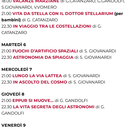
18.00
VACANZE MARZIANE
di G.CATANZARO, G.GANDOLFI,
S.GIOVANARDI, V.VOMERO
21.00
VITA DA STELLA CON IL DOTTOR STELLARIUM
(per
bambini)
di G. CATANZARO
22.30
IN VIAGGIO TRA LE COSTELLAZIONI
di G.
CATANZARO
MARTEDÌ 6
21.00
FUOCHI D’ARTIFICIO SPAZIALI
di S. GIOVANARDI
22.30
ASTRONOMIA DA SPIAGGIA
di S. GIOVANARDI
MERCOLEDÌ 7
21.00
LUNGO LA VIA LATTEA
di S. GIOVANARDI
22.30
IN ASCOLTO DEL COSMO
di S. GIOVANARDI
GIOVEDÌ 8
21.00
EPPUR SI MUOVE…
di G. GANDOLFI
22.30
LA VITA SEGRETA DEGLI ASTRONOMI
di G.
GANDOLFI
VENERDÌ 9