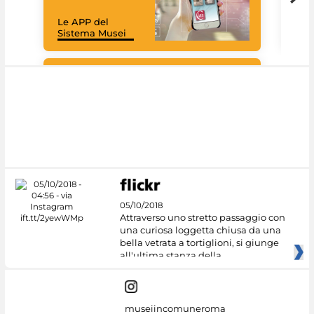
rac
Le APP del
graz
Sistema Musei
tec
#DiscoverMiC
05/10/2018
Attraverso uno stretto passaggio con
una curiosa loggetta chiusa da una
bella vetrata a tortiglioni, si giunge
all'ultima stanza della
museiincomuneroma