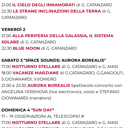
21.00
IL CIELO DEGLI INNAMORATI
di G. CATANZARO
22.30
LE STRANE INCLINAZIONI DELLA TERRA
di G.
CATANZARO
VENERDÌ 2
21.00
ALLA PERIFERIA DELLA GALASSIA, IL SISTEMA
SOLARE
di G. CATANZARO
22.30
BLUE MOON
di G. CATANZARO
SABATO 3 "
SPACE SOUNDS: AURORA BOREALIS"
17.00
NOTTURNO STELLARE
di G. CATANZARO e G. MASI
18.00
VACANZE MARZIANE
di G.CATANZARO, G.GANDOLFI,
S.GIOVANARDI, V.VOMERO
21.00 e 22:30
AURORA BOREALIS
Spettacolo-concerto con
ANGELINA YERSHOVA (live electronics, voce) e STEFANO
GIOVANARDI (narratore)
DOMENICA 4 "
SUN DAY
"
17 – 19 OSSERVAZIONI AL TELESCOPIO #
17.00
NOTTURNO STELLARE
di G. CATANZARO e G. MASI