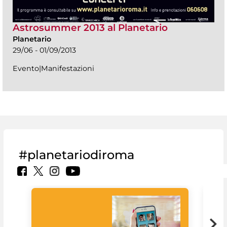
Astrosummer 2013 al Planetario
Planetario
29/06 - 01/09/2013
Evento|Manifestazioni
#planetariodiroma
Goo
Cult
mus