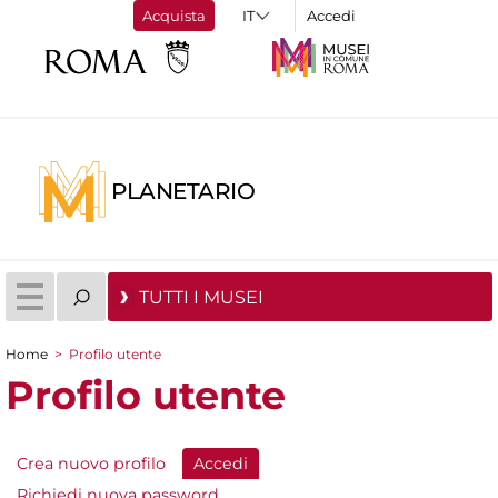
Acquista
Accedi
PLANETARIO
TUTTI I MUSEI
Home
>
Profilo utente
Tu sei qui
Profilo utente
Crea nuovo profilo
Accedi
(scheda attiva)
Schede primarie
Richiedi nuova password