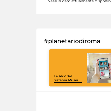
Nessun dato attualmente disponib
#planetariodiroma
Le APP del
Sistema Musei