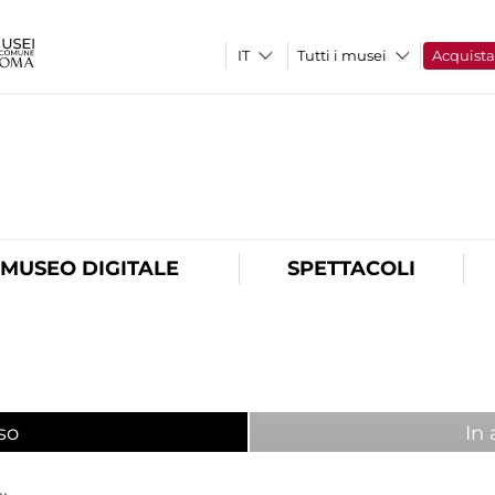
Tutti i musei
Acquist
O
MUSEO DIGITALE
SPETTACOLI
so
(scheda attiva)
In 