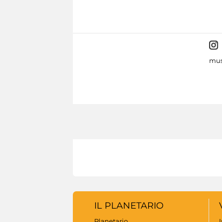
mus
IL PLANETARIO
Planetario