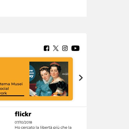
istema Musei
ocial
work
I like MiC
07/10/2018
Ho cercato la libertà più che la