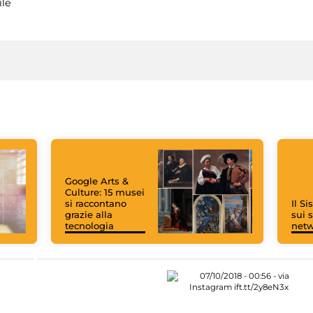
ile
Google Arts &
Culture: 15 musei
si raccontano
Il S
grazie alla
sui s
tecnologia
net