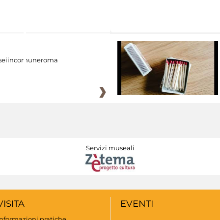
eiincomuneroma
Servizi museali
VISITA
EVENTI
Informazioni pratiche