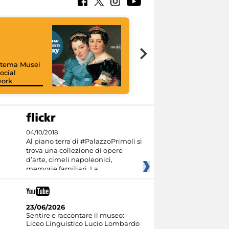
istema Musei
ocial
work
I like MiC
04/10/2018
Al piano terra di #PalazzoPrimoli si
trova una collezione di opere
d’arte, cimeli napoleonici,
memorie familiari. La
23/06/2026
Sentire e raccontare il museo:
Liceo Linguistico Lucio Lombardo