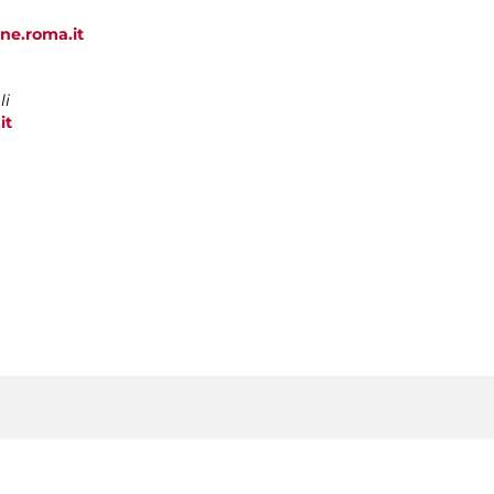
ne.roma.it
li
it