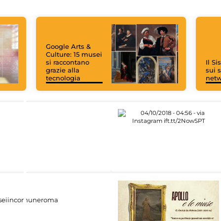
Google Arts &
Culture: 15 musei
si raccontano
Il S
grazie alla
sui s
tecnologia
net
eiincomuneroma