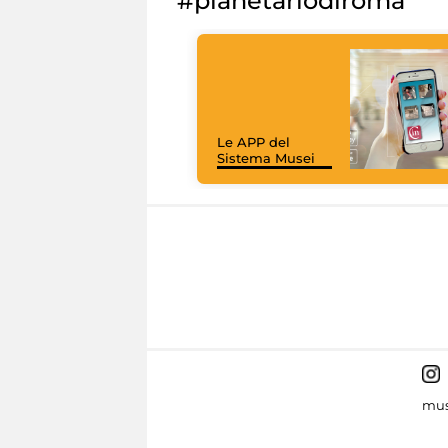
#planetariodiroma
Le APP del
Sistema Musei
mus