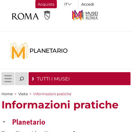
Acquista
Accedi
PLANETARIO
TUTTI I MUSEI
Home
>
Visita
>
Informazioni pratiche
Tu sei qui
Informazioni pratiche
Planetario