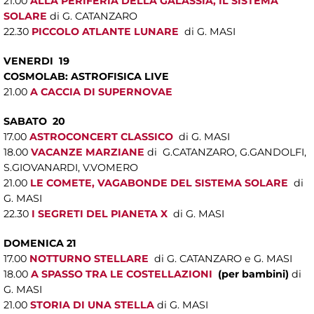
21.00
ALLA PERIFERIA DELLA GALASSIA, IL SISTEMA
SOLARE
di G. CATANZARO
22.30
PICCOLO ATLANTE LUNARE
di G. MASI
VENERDI 19
COSMOLAB: ASTROFISICA LIVE
21.00
A CACCIA DI SUPERNOVAE
SABATO 20
17.00
ASTROCONCERT CLASSICO
di G. MASI
18.00
VACANZE MARZIANE
di G.CATANZARO, G.GANDOLFI,
S.GIOVANARDI, V.VOMERO
21.00
LE COMETE, VAGABONDE DEL SISTEMA SOLARE
di
G. MASI
22.30
I SEGRETI DEL PIANETA X
di G. MASI
DOMENICA 21
17.00
NOTTURNO STELLARE
di G. CATANZARO e G. MASI
18.00
A SPASSO TRA LE COSTELLAZIONI
(per bambini)
di
G. MASI
21.00
STORIA DI UNA STELLA
di G. MASI