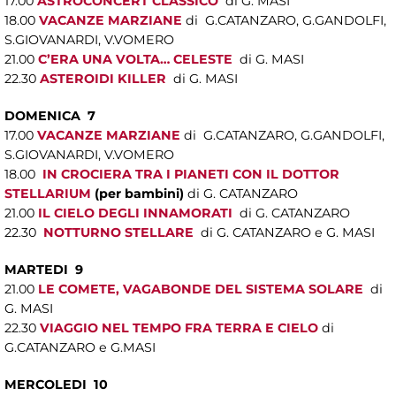
17.00
ASTROCONCERT CLASSICO
di G. MASI
18.00
VACANZE MARZIANE
di G.CATANZARO, G.GANDOLFI,
S.GIOVANARDI, V.VOMERO
21.00
C’ERA UNA VOLTA… CELESTE
di G. MASI
22.30
ASTEROIDI KILLER
di G. MASI
DOMENICA 7
17.00
VACANZE MARZIANE
di G.CATANZARO, G.GANDOLFI,
S.GIOVANARDI, V.VOMERO
18.00
IN CROCIERA TRA I PIANETI CON IL DOTTOR
STELLARIUM
(per bambini)
di G. CATANZARO
21.00
IL CIELO DEGLI INNAMORATI
di G. CATANZARO
22.30
NOTTURNO STELLARE
di G. CATANZARO e G. MASI
MARTEDI 9
21.00
LE COMETE, VAGABONDE DEL SISTEMA SOLARE
di
G. MASI
22.30
VIAGGIO NEL TEMPO FRA TERRA E CIELO
di
G.CATANZARO e G.MASI
MERCOLEDI 10