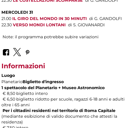
22.30
LE COSTELLAZIONI SCOMPARSE
di G. GANDOLFI
MERCOLEDI 31
21.00
IL GIRO DEL MONDO IN 30 MINUTI
di G. GANDOLFI
22.30
VERSO MONDI LONTANI
di S. GIOVANARDI
Note: il programma potrebbe subire variazioni
Informazioni
Luogo
Planetario
Biglietto d'ingresso
1 spettacolo del Planetario + Museo Astronomico
€ 8,50 biglietto intero
€ 6,50 biglietto ridotto per scuole, ragazzi 6-18 anni e adulti
oltre i 65 anni
Per i cittadini residenti nel territorio di Roma Capitale
(mediante esibizione di valido documento che attesti la
residenza)
€ 7,50 intero