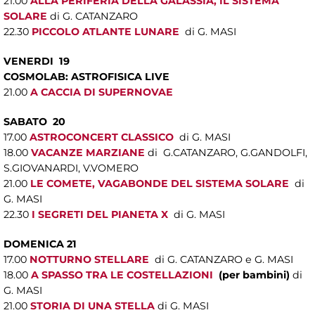
21.00
ALLA PERIFERIA DELLA GALASSIA, IL SISTEMA
SOLARE
di G. CATANZARO
22.30
PICCOLO ATLANTE LUNARE
di G. MASI
VENERDI 19
COSMOLAB: ASTROFISICA LIVE
21.00
A CACCIA DI SUPERNOVAE
SABATO 20
17.00
ASTROCONCERT CLASSICO
di G. MASI
18.00
VACANZE MARZIANE
di G.CATANZARO, G.GANDOLFI,
S.GIOVANARDI, V.VOMERO
21.00
LE COMETE, VAGABONDE DEL SISTEMA SOLARE
di
G. MASI
22.30
I SEGRETI DEL PIANETA X
di G. MASI
DOMENICA 21
17.00
NOTTURNO STELLARE
di G. CATANZARO e G. MASI
18.00
A SPASSO TRA LE COSTELLAZIONI
(per bambini)
di
G. MASI
21.00
STORIA DI UNA STELLA
di G. MASI