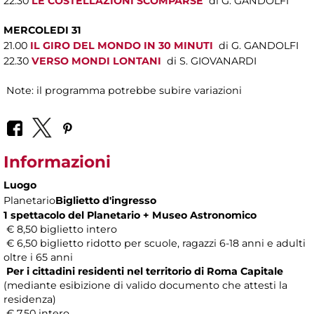
22.30
LE COSTELLAZIONI SCOMPARSE
di G. GANDOLFI
MERCOLEDI 31
21.00
IL GIRO DEL MONDO IN 30 MINUTI
di G. GANDOLFI
22.30
VERSO MONDI LONTANI
di S. GIOVANARDI
Note: il programma potrebbe subire variazioni
Informazioni
Luogo
Planetario
Biglietto d'ingresso
1 spettacolo del Planetario + Museo Astronomico
€ 8,50 biglietto intero
€ 6,50 biglietto ridotto per scuole, ragazzi 6-18 anni e adulti
oltre i 65 anni
Per i cittadini residenti nel territorio di Roma Capitale
(mediante esibizione di valido documento che attesti la
residenza)
€ 7,50 intero