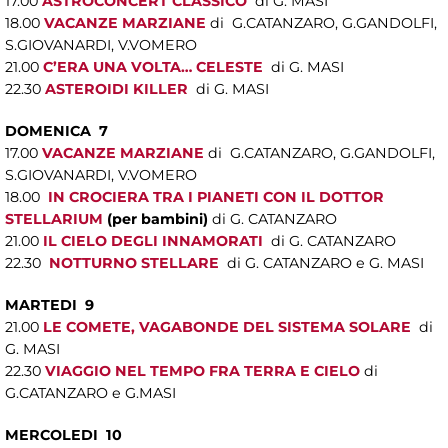
17.00
ASTROCONCERT CLASSICO
di G. MASI
18.00
VACANZE MARZIANE
di G.CATANZARO, G.GANDOLFI,
S.GIOVANARDI, V.VOMERO
21.00
C’ERA UNA VOLTA… CELESTE
di G. MASI
22.30
ASTEROIDI KILLER
di G. MASI
DOMENICA 7
17.00
VACANZE MARZIANE
di G.CATANZARO, G.GANDOLFI,
S.GIOVANARDI, V.VOMERO
18.00
IN CROCIERA TRA I PIANETI CON IL DOTTOR
STELLARIUM
(per bambini)
di G. CATANZARO
21.00
IL CIELO DEGLI INNAMORATI
di G. CATANZARO
22.30
NOTTURNO STELLARE
di G. CATANZARO e G. MASI
MARTEDI 9
21.00
LE COMETE, VAGABONDE DEL SISTEMA SOLARE
di
G. MASI
22.30
VIAGGIO NEL TEMPO FRA TERRA E CIELO
di
G.CATANZARO e G.MASI
MERCOLEDI 10