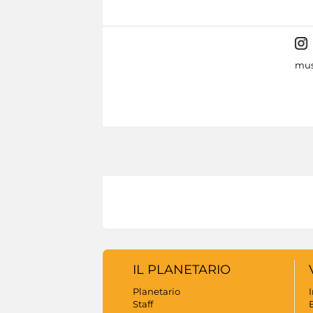
mus
IL PLANETARIO
Planetario
Staff
B