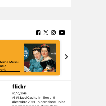
istema Musei
ocial
work
I like MiC
02/10/2018
Ai #MuseiCapitolini fino al 9
dicembre 2018 un’occasione unica
per ripercorrere la storia degli