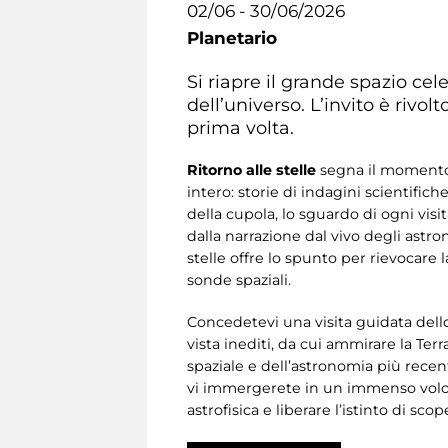
02/06 - 30/06/2026
Planetario
Si riapre il grande spazio cel
dell’universo. L’invito è rivolt
prima volta.
Ritorno alle stelle
segna il momento i
intero: storie di indagini scientific
della cupola, lo sguardo di ogni vis
dalla narrazione dal vivo degli astr
stelle offre lo spunto per rievocare l
sonde spaziali.
Concedetevi una visita guidata dello
vista inediti, da cui ammirare la Terr
spaziale e dell’astronomia più recent
vi immergerete in un immenso volo ne
astrofisica e liberare l’istinto di s