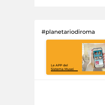
#planetariodiroma
Le APP del
Sistema Musei