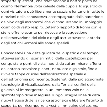
scoperte spiazzanti, che ridefiniscono il nostro posto nel
cosmo. Nell’ampia volta celeste della cupola, lo sguardo di
ogni visitatore può liberamente spaziare lontano, in tutte le
direzioni della conoscenza, accompagnato dalla narrazione
dal vivo degli astronomi, che vi condurranno in un viaggio
cosmico di vasto respiro. L’eterno rapporto di Roma con le
stelle offre lo spunto per rievocare la suggestione
dell’osservazione del cielo e degli astri attraverso la storia:
dagli antichi Romani alle sonde spaziali.
Concedetevi una visita guidata dello spazio e del tempo,
attraversando gli scenari mitici delle costellazioni per
conquistare punti di vista inediti, da cui ammirare la Terra
da lontano, sorvolare pianeti, nebulose e galassie, fino a
rivivere tappe cruciali dell’esplorazione spaziale e
dell’astronomia più recente. Sostenuti dalle più aggiornate
tecnologie di visualizzazione, dalla Terra ai confini della
galassia, vi immergerete in un immenso volo nello
spaziotempo dove inseguire, lungo un’agile linea di vista, i
nuovi traguardi della ricerca astrofisica e liberare l’istinto di
scoperta, per ricomporre la vostra immagine del cosmo.