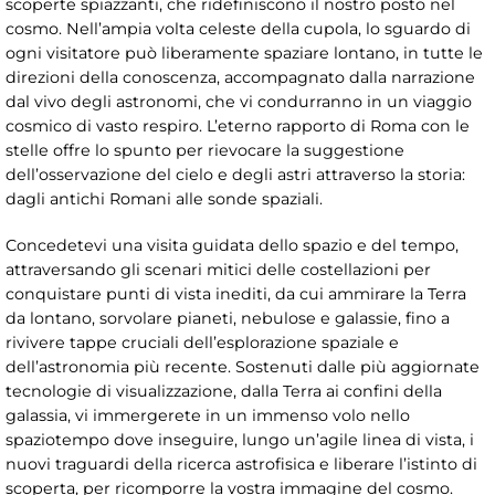
scoperte spiazzanti, che ridefiniscono il nostro posto nel
cosmo. Nell’ampia volta celeste della cupola, lo sguardo di
ogni visitatore può liberamente spaziare lontano, in tutte le
direzioni della conoscenza, accompagnato dalla narrazione
dal vivo degli astronomi, che vi condurranno in un viaggio
cosmico di vasto respiro. L’eterno rapporto di Roma con le
stelle offre lo spunto per rievocare la suggestione
dell’osservazione del cielo e degli astri attraverso la storia:
dagli antichi Romani alle sonde spaziali.
Concedetevi una visita guidata dello spazio e del tempo,
attraversando gli scenari mitici delle costellazioni per
conquistare punti di vista inediti, da cui ammirare la Terra
da lontano, sorvolare pianeti, nebulose e galassie, fino a
rivivere tappe cruciali dell’esplorazione spaziale e
dell’astronomia più recente. Sostenuti dalle più aggiornate
tecnologie di visualizzazione, dalla Terra ai confini della
galassia, vi immergerete in un immenso volo nello
spaziotempo dove inseguire, lungo un’agile linea di vista, i
nuovi traguardi della ricerca astrofisica e liberare l’istinto di
scoperta, per ricomporre la vostra immagine del cosmo.