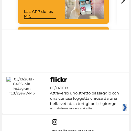
Las APP de los
Goo
MiC
Cul
#DiscoverMiC
05/10/2018
Attraverso uno stretto passaggio con
una curiosa loggetta chiusa da una
bella vetrata a tortiglioni, si giunge
all'ultima stanza della
museiincomuneroma