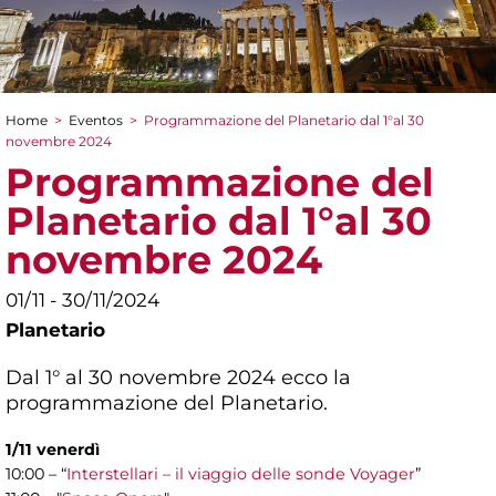
Home
>
Eventos
>
Programmazione del Planetario dal 1°al 30
You are here
novembre 2024
Programmazione del
Planetario dal 1°al 30
novembre 2024
01/11 - 30/11/2024
Planetario
Dal 1° al 30 novembre 2024 ecco la
programmazione del Planetario.
1/11 venerdì
10:00 – “
Interstellari – il viaggio delle sonde Voyager
”