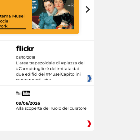
istema Musei
ocial
work
I like MiC
08/10/2018
L'area trapezoidale di #piazza del
#Campidoglio è delimitata dai
due edifici dei #MuseiCapitolini
contrapposti, che
09/06/2026
Alla scoperta del ruolo del curatore