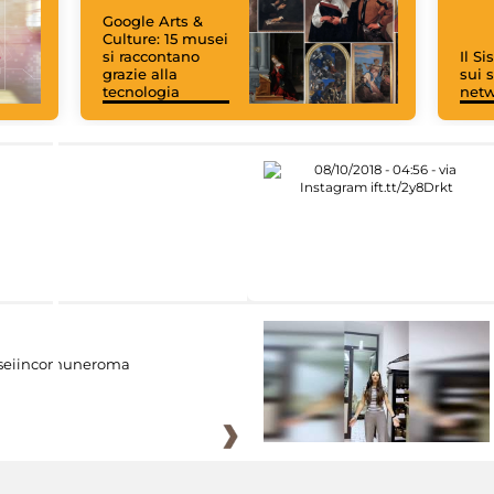
Google Arts &
Culture: 15 musei
si raccontano
Il S
grazie alla
sui s
tecnologia
net
eiincomuneroma