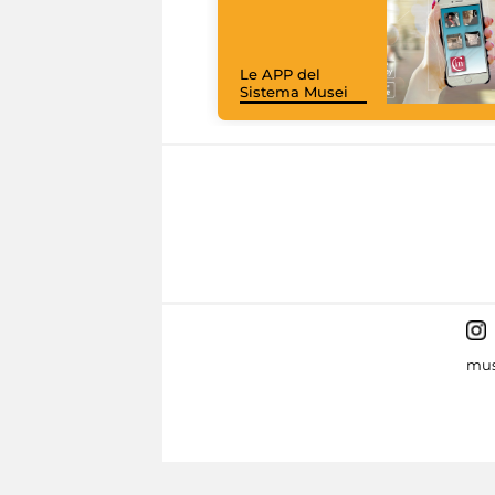
Le APP del
Sistema Musei
mus