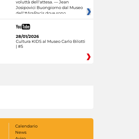
voluttà dell'attesa. — Jean
Josipovici Buongiorno dal Museo
dell'#AraPacis dove sono
28/01/2026
Cultura KIDS al Museo Carlo Bilotti
| #5
Calendario
News
Aviso