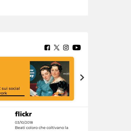
 sui social
work
I like MiC
03/10/2018
Beati coloro che coltivano la