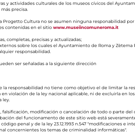
tivas y actividades culturales de los museos cívicos del Ayunta
 más precisa.
Progetto Cultura no se asumen ninguna responabilidad por lo
es contenidas en el sitio
www.museiincomuneroma.it
as, completas, precisas y actualizadas;
s externos sobre los cuales el Ayuntamiento de Roma y Zètema
alquier responsabilidad.
eden ser señaladas a la siguiente dirección
e la responsabilidad no tiene como objetivo el de limitar la 
 violación de la ley nacional aplicable, ni de excluirla en lo
 ley.
, falsificación, modificación o cancelación de todo o parte de
urbación del funcionamento de este sitio web está severamente
código penal y de la ley 23.12.1993 n.547 "modificaciones e in
al concernientes los temas de criminalidad informáticas".