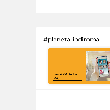
#planetariodiroma
Las APP de los
MiC