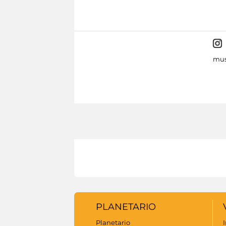
mus
PLANETARIO
Planetario
I