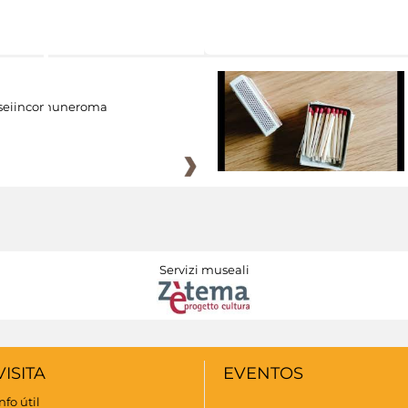
eiincomuneroma
Servizi museali
VISITA
EVENTOS
nfo útil