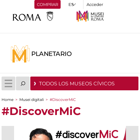
COMPRAR
Acceder
PLANETARIO
TODOS LOS MUSEOS CÍVICOS
Home
>
Musei digitali
>
#DiscoverMiC
You are here
#DiscoverMiC