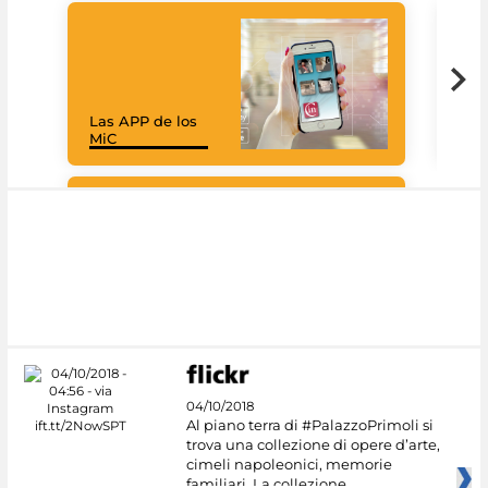
Las APP de los
Goo
MiC
Cul
#DiscoverMiC
04/10/2018
Al piano terra di #PalazzoPrimoli si
trova una collezione di opere d’arte,
cimeli napoleonici, memorie
familiari. La collezione