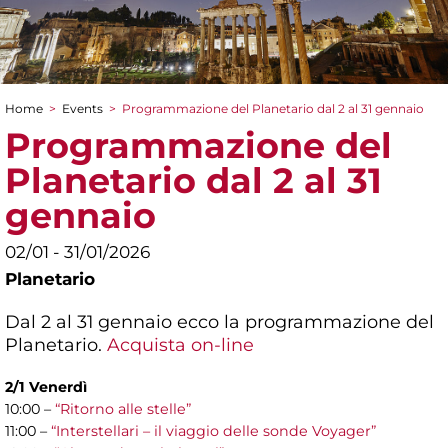
Home
>
Events
>
Programmazione del Planetario dal 2 al 31 gennaio
You are here
Programmazione del
Planetario dal 2 al 31
gennaio
02/01 - 31/01/2026
Planetario
Dal 2 al 31 gennaio ecco la programmazione del
Planetario.
Acquista on-line
2/1 Venerdì
10:00 –
“Ritorno alle stelle”
11:00 –
“Interstellari – il viaggio delle sonde Voyager”