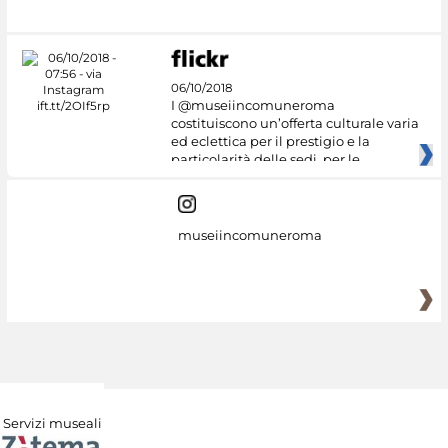
#DiscoverMiC
06/10/2018
I @museiincomuneroma
costituiscono un’offerta culturale varia
ed eclettica per il prestigio e la
particolarità delle sedi, per le
museiincomuneroma
Servizi museali