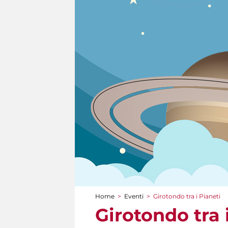
Home
>
Eventi
>
Girotondo tra i Pianeti
Tu sei qui
Girotondo tra 