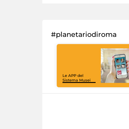
#planetariodiroma
Le APP del
Sistema Musei