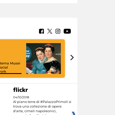
istema Musei
ocial
work
I like MiC
04/10/2018
Al piano terra di #PalazzoPrimoli si
trova una collezione di opere
d’arte, cimeli napoleonici,