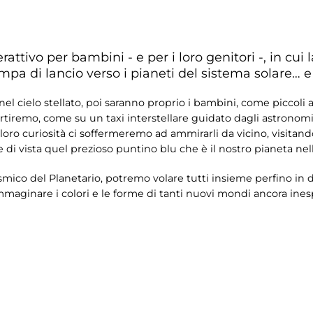
attivo per bambini - e per i loro genitori -, in cui 
a di lancio verso i pianeti del sistema solare… e 
l cielo stellato, poi saranno proprio i bambini, come piccoli ast
artiremo, come su un taxi interstellare guidato dagli astronomi 
a loro curiosità ci soffermeremo ad ammirarli da vicino, visita
di vista quel prezioso puntino blu che è il nostro pianeta nell
osmico del Planetario, potremo volare tutti insieme perfino in d
immaginare i colori e le forme di tanti nuovi mondi ancora ines