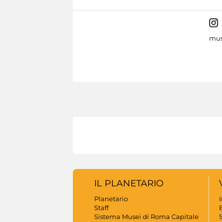
mus
IL PLANETARIO
Planetario
Staff
B
Sistema Musei di Roma Capitale
S