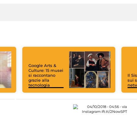
Google Arts &
Culture: 15 musei
si raccontano
Il S
grazie alla
sui s
tecnologia
net