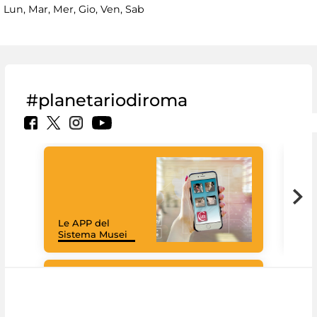
Lun, Mar, Mer, Gio, Ven, Sab
#planetariodiroma
Goo
Cult
mus
rac
Le APP del
graz
Sistema Musei
tec