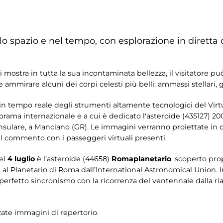
lo spazio e nel tempo, con esplorazione in diretta 
i mostra in tutta la sua incontaminata bellezza, il visitatore può 
ammirare alcuni dei corpi celesti più belli: ammassi stellari, 
zo in tempo reale degli strumenti altamente tecnologici del Vir
ama internazionale e a cui è dedicato l'asteroide (435127) 2007
eninsulare, a Manciano (GR). Le immagini verranno proiettate in d
il commento con i passeggeri virtuali presenti.
el
4 luglio
è l’asteroide (44658)
Romaplanetario
, scoperto pro
l Planetario di Roma dall’International Astronomical Union. 
 perfetto sincronismo con la ricorrenza del ventennale dalla ria
zate immagini di repertorio.