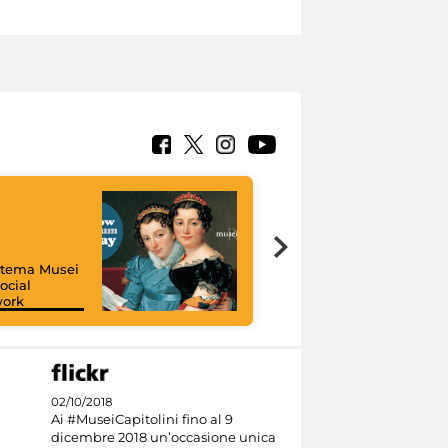
istema Musei
ocial
work
I like MiC
02/10/2018
Ai #MuseiCapitolini fino al 9
dicembre 2018 un’occasione unica