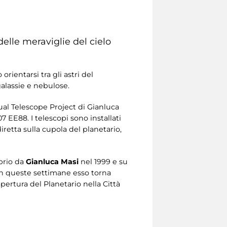
delle meraviglie del cielo
orientarsi tra gli astri del
galassie e nebulose.
tual Telescope Project di Gianluca
 EE88. I telescopi sono installati
iretta sulla cupola del planetario,
prio da
Gianluca Masi
nel 1999 e su
In queste settimane esso torna
pertura del Planetario nella Città