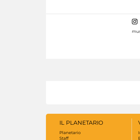
mus
IL PLANETARIO
Planetario
Staff
B