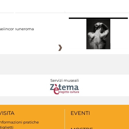
eiincomuneroma
Servizi museali
VISITA
EVENTI
Informazioni pratiche
iglietti