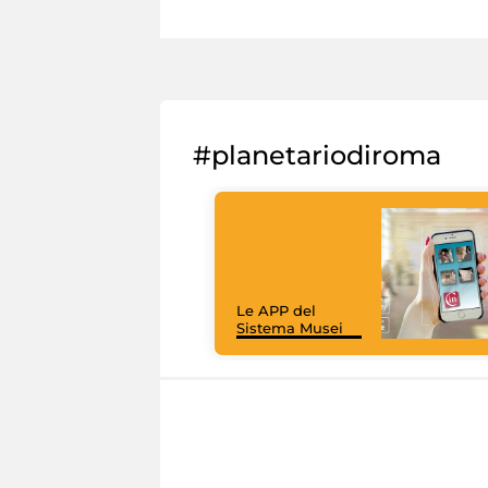
#planetariodiroma
Le APP del
Sistema Musei