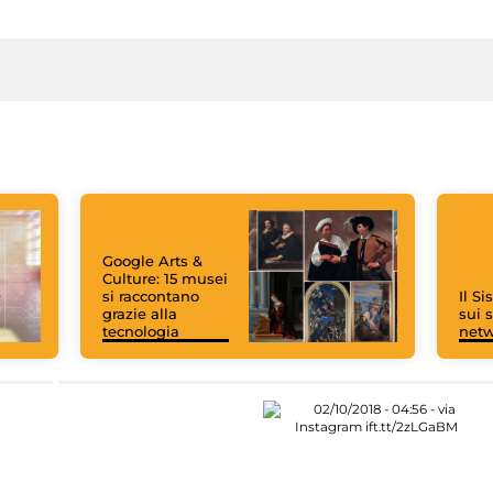
Google Arts &
Culture: 15 musei
si raccontano
Il S
grazie alla
sui s
tecnologia
net