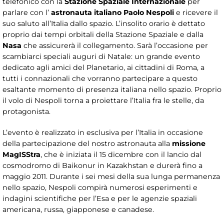
telefonico con la
Stazione Spaziale Internazionale
per
parlare con l’
astronauta italiano Paolo Nespoli
e ricevere il
suo saluto all’Italia dallo spazio. L’insolito orario è dettato
proprio dai tempi orbitali della Stazione Spaziale e dalla
Nasa
che assicurerà il collegamento. Sarà l’occasione per
scambiarci speciali auguri di Natale: un grande evento
dedicato agli amici del Planetario, ai cittadini di Roma, a
tutti i connazionali che vorranno partecipare a questo
esaltante momento di presenza italiana nello spazio. Proprio
il volo di Nespoli torna a proiettare l’Italia fra le stelle, da
protagonista.
L’evento è realizzato in esclusiva per l’Italia in occasione
della partecipazione del nostro astronauta alla
missione
MagISStra
, che è iniziata il 15 dicembre con il lancio dal
cosmodromo di Baikonur in Kazakhstan e durerà fino a
maggio 2011. Durante i sei mesi della sua lunga permanenza
nello spazio, Nespoli compirà numerosi esperimenti e
indagini scientifiche per l’Esa e per le agenzie spaziali
americana, russa, giapponese e canadese.