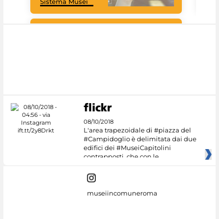
Sistema Musei
tec
#DiscoverMiC
08/10/2018
L'area trapezoidale di #piazza del
#Campidoglio è delimitata dai due
edifici dei #MuseiCapitolini
contrapposti, che con le
museiincomuneroma