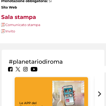
Prenotazione obbligatoria:
Sì
Sito Web
Sala stampa
Comunicato stampa
Invito
#planetariodiroma
Goo
Cult
mus
rac
Le APP del
graz