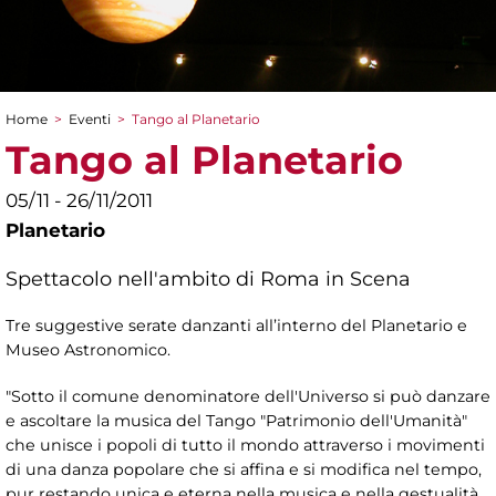
Home
>
Eventi
>
Tango al Planetario
Tu sei qui
Tango al Planetario
05/11 - 26/11/2011
Planetario
Spettacolo nell'ambito di Roma in Scena
Tre suggestive serate danzanti all’interno del Planetario e
Museo Astronomico.
"Sotto il comune denominatore dell'Universo si può danzare
e ascoltare la musica del Tango "Patrimonio dell'Umanità"
che unisce i popoli di tutto il mondo attraverso i movimenti
di una danza popolare che si affina e si modifica nel tempo,
pur restando unica e eterna nella musica e nella gestualità