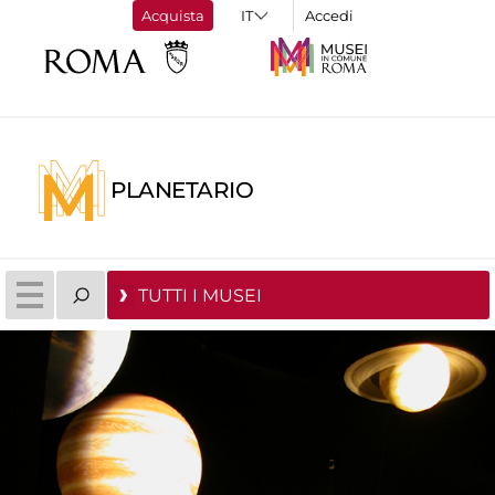
Acquista
Accedi
PLANETARIO
TUTTI I MUSEI