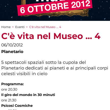
Home
>
Eventi
>
C'è vita nel Museo ... 4
Tu sei qui
C'è vita nel Museo ... 4
06/10/2012
Planetario
5 spettacoli spaziali sotto la cupola del
Planetario dedicati ai pianeti e ai principali corpi
celesti visibili in cielo
Programma:
ore 20.30
Il giro del mondo in 30 minuti
ore 21.30
Psicosi Cosmiche