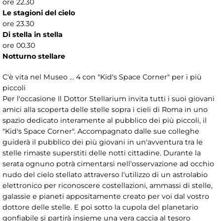
ore 22.30
Le stagioni del cielo
ore 23.30
Di stella in stella
ore 00.30
Notturno stellare
C'è vita nel Museo ... 4 con "Kid's Space Corner" per i più
piccoli
Per l'occasione Il Dottor Stellarium invita tutti i suoi giovani
amici alla scoperta delle stelle sopra i cieli di Roma in uno
spazio dedicato interamente al pubblico dei più piccoli, il
"Kid's Space Corner". Accompagnato dalle sue colleghe
guiderà il pubblico dei più giovani in un'avventura tra le
stelle rimaste superstiti delle notti cittadine. Durante la
serata ognuno potrà cimentarsi nell'osservazione ad occhio
nudo del cielo stellato attraverso l'utilizzo di un astrolabio
elettronico per riconoscere costellazioni, ammassi di stelle,
galassie e pianeti appositamente creato per voi dal vostro
dottore delle stelle. E poi sotto la cupola del planetario
gonfiabile si partirà insieme una vera caccia al tesoro