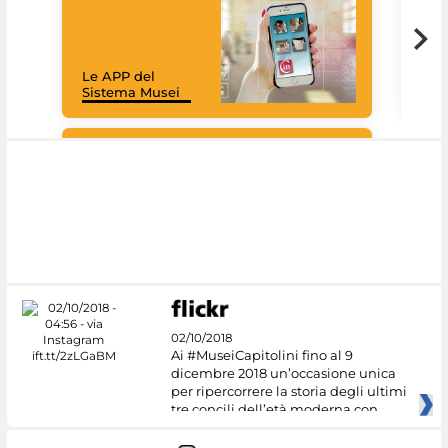
Goo
Cult
mus
rac
Le APP del
graz
Sistema Musei
tec
#DiscoverMiC
02/10/2018
Ai #MuseiCapitolini fino al 9
dicembre 2018 un’occasione unica
per ripercorrere la storia degli ultimi
tre concili dell’età moderna con