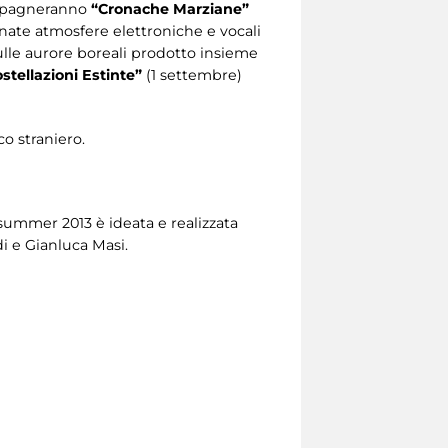
mpagneranno
“Cronache Marziane”
inate atmosfere elettroniche e vocali
ulle aurore boreali prodotto insieme
stellazioni Estinte”
(1 settembre)
o straniero.
osummer 2013 è ideata e realizzata
di e Gianluca Masi.