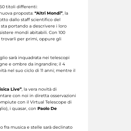
 titoli differenti:
a nuova proposta:
“Altri Mondi”
, la
tto dallo staff scientifico del
 sta portando a descrivere i loro
istere mondi abitabili. Con 100
 trovarli per primi, oppure gli
 luglio sarà inquadrata nei telescopi
agne e ombre da ingrandire; il 4
tà nel suo ciclo di 11 anni; mentre il
sica Live”
, la vera novità di
ntare con noi in diretta osservazioni
ompiute con il Virtual Telescope di
glio), i quasar, con
Paolo De
 fra musica e stelle sarà declinato