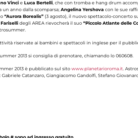
no Vinci
e
Luca Bertelli
, che con tromba e hang drum acco
 a un anno dalla scomparsa;
Angelina Yershova
con le sue raff
io
“Aurora Borealis”
(3 agosto), il nuovo spettacolo-concerto s
 Fariselli
degli AREA rievocherà il suo
“Piccolo Atlante delle Co
Astrosummer.
tà riservate ai bambini e spettacoli in inglese per il pubblic
osummer 2013 si consiglia di prenotare, chiamando lo 060608.
ummer 2013 è pubblicato sul sito
www.planetarioroma.it
. Astr
rio: Gabriele Catanzaro, Giangiacomo Gandolfi, Stefano Giovanar
mbolo # sono ad ingresso gratuito