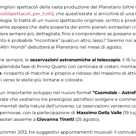
igliori spettacoli della vasta produzione del Planetario (oltre 60
oli/spettacoli_per_tutti
), che quest’estate si arricchirà di un
ologia. Si tratta di un nuovo spettacolo originale, scritto e prodo
ante epopea che dalla scoperta dei primi pianeti extrasolari ci
iera sempre più dettagliata, fino a comprendere se possano es
uanto è probabile “incontrare” qualcun altro, lassù? Saremo noi a
 “Altri Mondi” debutterà al Planetario nel mese di agosto.
me sempre, le
osservazioni astronomiche al telescopio
. Il 16
 splendida fase di Primo Quarto con centinaia di crateri, mont
e
, ricoperto di macchie e proprio a ridosso del massimo di attivi
 verso le stelle più lontane e colorate.
rà un importante sviluppo nel nuovo format
“Cosmolab – Astrofi
rate che vedranno tre prestigiosi astrofisici svolgere e comme
damentali della natura dell’universo. Le osservazioni verranno c
pernovae, con la partecipazione di
Massimo Della Valle
(19 lu
rasolari assieme a
Giovanna Tinetti
(25 agosto).
osummer 2013, tre suggestivi appuntamenti musicali: il connubio