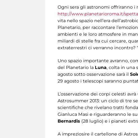
Ogni sera gli astronomi offriranno i m
http://www.planetarioroma.it/spettac
vita nello spazio nell’era dell’astrobi
Planetario, per raccontare l’emozion
ambienti e le loro atmosfere in man
miliardi di stelle fra cui cercare, q
extraterrestri ci verranno incontro?
Uno spazio importante avranno, co
del Planetario la
Luna
, colta in una
agosto sotto osservazione sarà il
Sol
29 agosto i telescopi saranno puntati
L’osservazione dei corpi celesti av
Astrosummer 2013: un ciclo di tre se
scientifiche che rivelano tratti fon
Gianluca Masi e riguarderanno le su
Bernardis
(28 luglio) e i pianeti ext
A impreziosire il cartellone di Astr