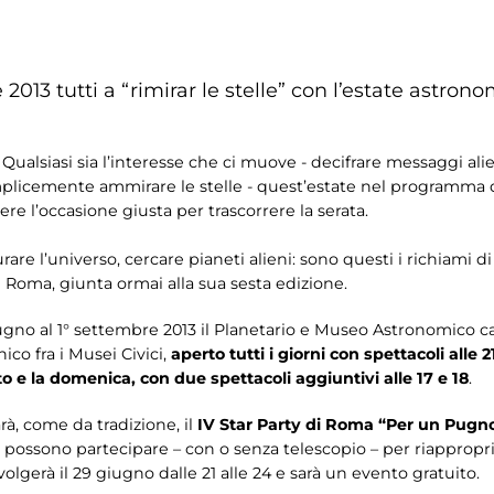
 2013 tutti a “rimirar le stelle” con l’estate astro
! Qualsiasi sia l’interesse che ci muove - decifrare messaggi alie
emplicemente ammirare le stelle - quest’estate nel programma 
ere l’occasione giusta per trascorrere la serata.
are l’universo, cercare pianeti alieni: sono questi i richiami di
 Roma, giunta ormai alla sua sesta edizione.
ugno al 1° settembre 2013 il Planetario e Museo Astronomico 
nico fra i Musei Civici,
aperto tutti i giorni con spettacoli alle 2
ato e la domenica, con due spettacoli aggiuntivi alle 17 e 18
.
rà, come da tradizione, il
IV Star Party di Roma “Per un Pugno 
ti possono partecipare – con o senza telescopio – per riappropria
volgerà il 29 giugno dalle 21 alle 24 e sarà un evento gratuito.