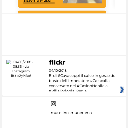
Sistema Musei
tec
#DiscoverMiC
04/10/2018
E' di #Cavaceppi il calco in gesso del
busto dell’imperatore #Caracalla
conservato nel #CasinoNobile a
#VillaTorlonia. Per la
museiincomuneroma