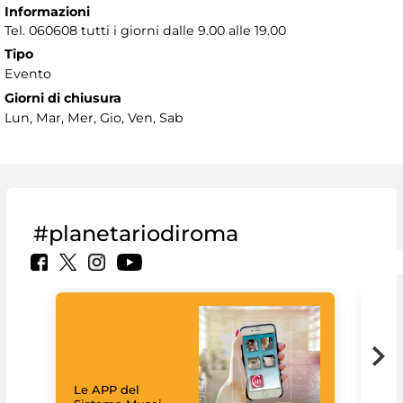
Informazioni
Tel. 060608 tutti i giorni dalle 9.00 alle 19.00
Tipo
Evento
Giorni di chiusura
Lun, Mar, Mer, Gio, Ven, Sab
#planetariodiroma
Goo
Cult
mus
rac
Le APP del
graz