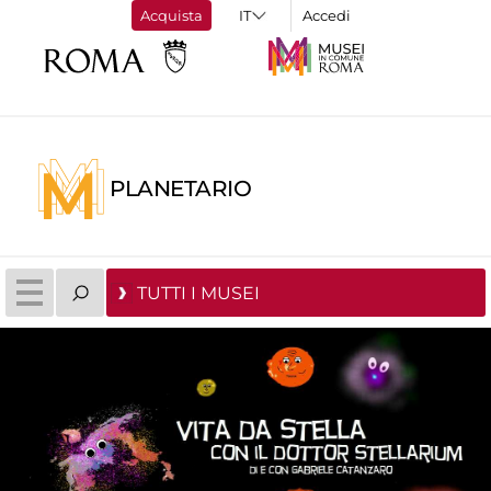
Acquista
Accedi
PLANETARIO
TUTTI I MUSEI