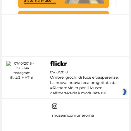
Sistema Musei
tec
#DiscoverMiC
07/10/2018
Ombre, giochi di luce e trasparenze.
La nuova nuova teca progettata da
#RichardMeier per il Museo
dell'#AraPacis è modulata sul
museiincomuneroma