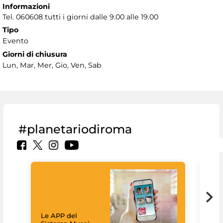
Informazioni
Tel. 060608 tutti i giorni dalle 9.00 alle 19.00
Tipo
Evento
Giorni di chiusura
Lun, Mar, Mer, Gio, Ven, Sab
#planetariodiroma
Goo
Cult
mus
rac
Le APP del
graz