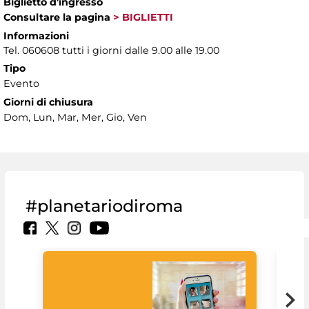
Biglietto d'ingresso
Consultare la pagina
> BIGLIETTI
Informazioni
Tel. 060608 tutti i giorni dalle 9.00 alle 19.00
Tipo
Evento
Giorni di chiusura
Dom, Lun, Mar, Mer, Gio, Ven
#planetariodiroma
Goo
Cult
mus