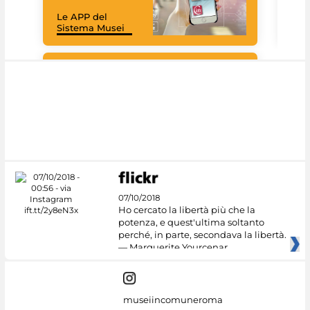
rac
Le APP del
graz
Sistema Musei
tec
#DiscoverMiC
07/10/2018
Ho cercato la libertà più che la
potenza, e quest'ultima soltanto
perché, in parte, secondava la libertà.
— Marguerite Yourcenar
museiincomuneroma