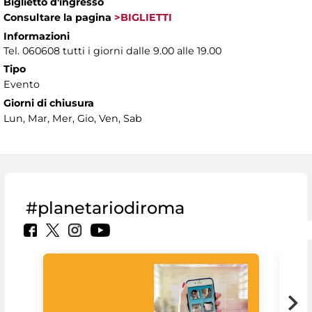
Biglietto d'ingresso
Consultare la pagina
>BIGLIETTI
Informazioni
Tel. 060608 tutti i giorni dalle 9.00 alle 19.00
Tipo
Evento
Giorni di chiusura
Lun, Mar, Mer, Gio, Ven, Sab
#planetariodiroma
Goo
Cult
mus