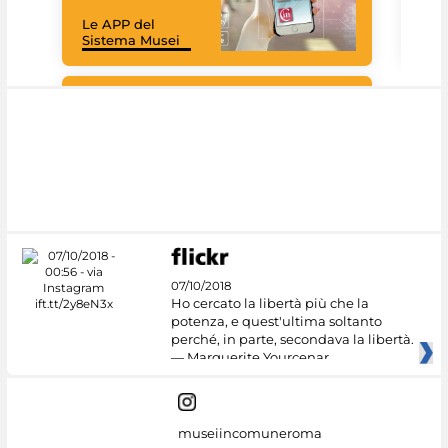
rac
Le APP del
graz
Sistema Musei
tec
#DiscoverMiC
07/10/2018
Ho cercato la libertà più che la
potenza, e quest'ultima soltanto
perché, in parte, secondava la libertà.
— Marguerite Yourcenar
museiincomuneroma