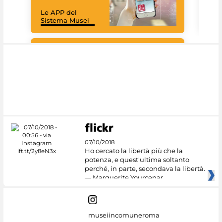
rac
Le APP del
graz
Sistema Musei
tec
#DiscoverMiC
07/10/2018
Ho cercato la libertà più che la
potenza, e quest'ultima soltanto
perché, in parte, secondava la libertà.
— Marguerite Yourcenar
museiincomuneroma