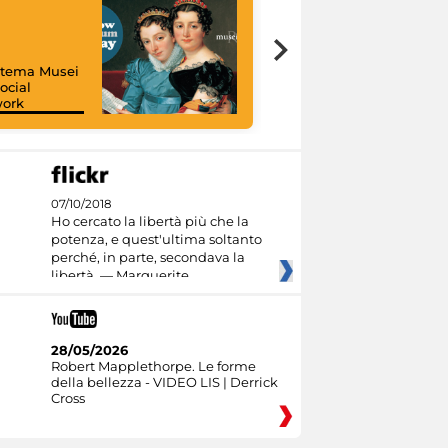
istema Musei
ocial
work
I like MiC
07/10/2018
Ho cercato la libertà più che la
potenza, e quest'ultima soltanto
perché, in parte, secondava la
libertà. — Marguerite
28/05/2026
Robert Mapplethorpe. Le forme
della bellezza - VIDEO LIS | Derrick
Cross