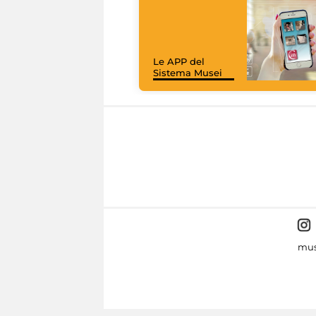
Le APP del
Sistema Musei
mus