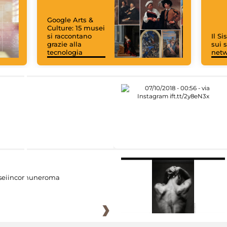
Google Arts &
Culture: 15 musei
si raccontano
Il S
grazie alla
sui s
tecnologia
net
eiincomuneroma