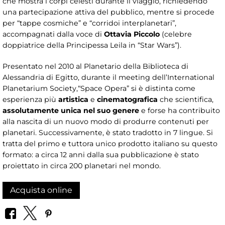
che mostra i corpi celesti durante il viaggio, richiedendo
una partecipazione attiva del pubblico, mentre si procede
per “tappe cosmiche” e “corridoi interplanetari”,
accompagnati dalla voce di
Ottavia Piccolo
(celebre
doppiatrice della Principessa Leila in “Star Wars”).
Presentato nel 2010
al Planetario della Biblioteca di
Alessandria di Egitto, durante il meeting dell’International
Planetarium Society,“Space Opera” si è distinta come
esperienza più
artistica
e
cinematografica
che scientifica,
assolutamente unica nel suo genere
e forse ha contribuito
alla nascita di un nuovo modo di produrre contenuti per
planetari. Successivamente, è stato tradotto in 7 lingue. Si
tratta del primo e tuttora unico prodotto italiano su questo
formato: a circa 12 anni dalla sua pubblicazione è stato
proiettato in circa 200 planetari nel mondo.
Acquista online