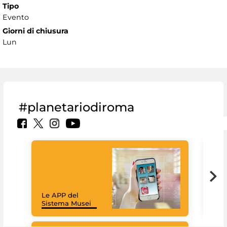
Tipo
Evento
Giorni di chiusura
Lun
#planetariodiroma
Goo
Cult
mus
rac
Le APP del
graz
Sistema Musei
tec