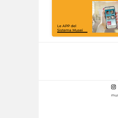
Le APP del
Sistema Musei
mus