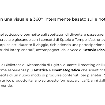
n una visuale a 360°, interamente basato sulle not
nel sottosuolo permette agli spettatori di diventare passeggeri
tema solare giocando con i concetti di Spazio e Tempo. L’astrona
rpi celesti durante il viaggio, richiedendo una partecipazione
ridoi interplanetari”, accompagnati dalla voce di
Ottavia Picc
lla Biblioteca di Alessandria di Egitto, durante il meeting dell
 come esperienza più
artistica
e
cinematografica
che scientifica
nascita di un nuovo modo di produrre contenuti per planetari. 
ra unico prodotto italiano su questo formato: a circa 12 anni da
l mondo.