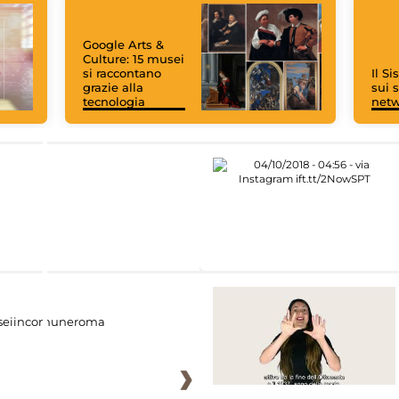
Google Arts &
Culture: 15 musei
si raccontano
Il S
grazie alla
sui s
tecnologia
net
eiincomuneroma