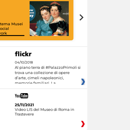
istema Musei
ocial
work
I like MiC
04/10/2018
Al piano terra di #PalazzoPrimoli si
trova una collezione di opere
d’arte, cimeli napoleonici,
memorie familiari. La
25/11/2021
Video LIS del Museo di Roma in
Trastevere