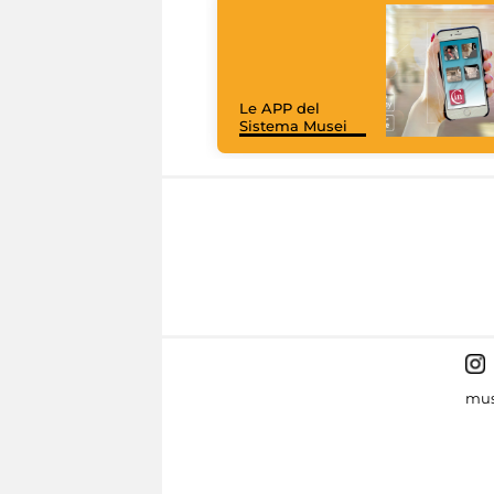
Le APP del
Sistema Musei
mus