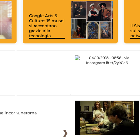
Google Arts &
Culture: 15 musei
si raccontano
Il S
grazie alla
sui s
tecnologia
net
eiincomuneroma