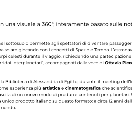
n una visuale a 360°, interamente basato sulle not
nel sottosuolo permette agli spettatori di diventare passeggeri
tema solare giocando con i concetti di Spazio e Tempo. L’astrona
rpi celesti durante il viaggio, richiedendo una partecipazione
ridoi interplanetari”, accompagnati dalla voce di
Ottavia Picc
lla Biblioteca di Alessandria di Egitto, durante il meeting dell
 come esperienza più
artistica
e
cinematografica
che scientifica
nascita di un nuovo modo di produrre contenuti per planetari. 
ra unico prodotto italiano su questo formato: a circa 12 anni da
l mondo.