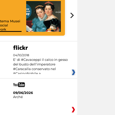
istema Musei
ocial
work
I like MiC
04/10/2018
E' di #Cavaceppi il calco in gesso
del busto dell’imperatore
#Caracalla conservato nel
#CasinoNobile a
09/06/2026
Arché