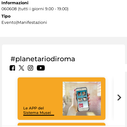
Informazioni
060608 (tutti i giorni 9.00 - 19.00)
Tipo
Evento|Manifestazioni
#planetariodiroma
Goo
Cult
mus
rac
Le APP del
graz
Sistema Musei
tec