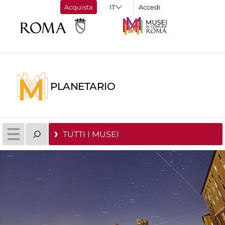
Acquista
Accedi
PLANETARIO
TUTTI I MUSEI