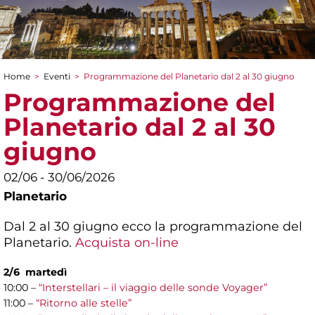
Home
>
Eventi
>
Programmazione del Planetario dal 2 al 30 giugno
Tu sei qui
Programmazione del
Planetario dal 2 al 30
giugno
02/06 - 30/06/2026
Planetario
Dal 2 al 30 giugno ecco la programmazione del
Planetario.
Acquista on-line
2/6 martedì
10:00 –
“Interstellari – il viaggio delle sonde Voyager”
11:00 –
“Ritorno alle stelle”