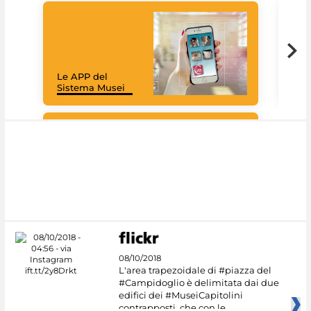
Goo
Cult
mus
rac
Le APP del
graz
Sistema Musei
tec
#DiscoverMiC
08/10/2018
L'area trapezoidale di #piazza del
#Campidoglio è delimitata dai due
edifici dei #MuseiCapitolini
contrapposti, che con le