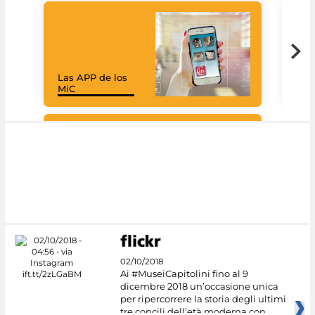
Las APP de los
Goo
MiC
Cul
#DiscoverMiC
02/10/2018
Ai #MuseiCapitolini fino al 9
dicembre 2018 un’occasione unica
per ripercorrere la storia degli ultimi
tre concili dell’età moderna con