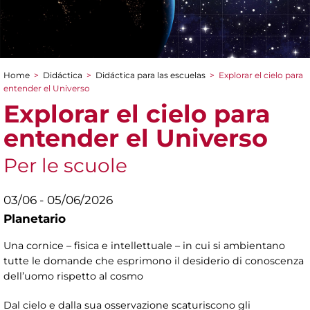
Home
>
Didáctica
>
Didáctica para las escuelas
>
Explorar el cielo para
You are here
entender el Universo
Explorar el cielo para
entender el Universo
Per le scuole
03/06 - 05/06/2026
Planetario
Una cornice – fisica e intellettuale – in cui si ambientano
tutte le domande che esprimono il desiderio di conoscenza
dell’uomo rispetto al cosmo
Dal cielo e dalla sua osservazione scaturiscono gli