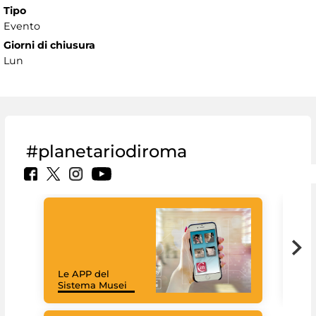
Tipo
Evento
Giorni di chiusura
Lun
#planetariodiroma
Goo
Cult
mus
rac
Le APP del
graz
Sistema Musei
tec