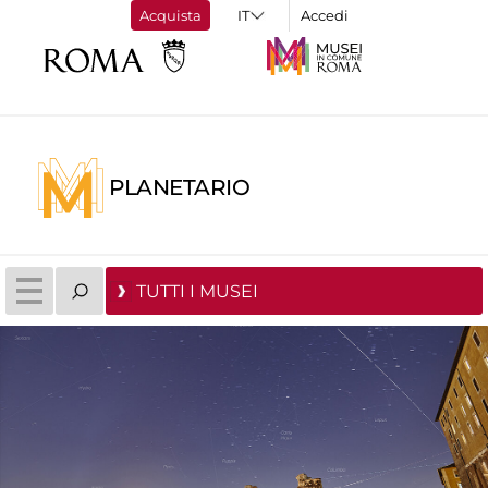
Acquista
Accedi
PLANETARIO
TUTTI I MUSEI