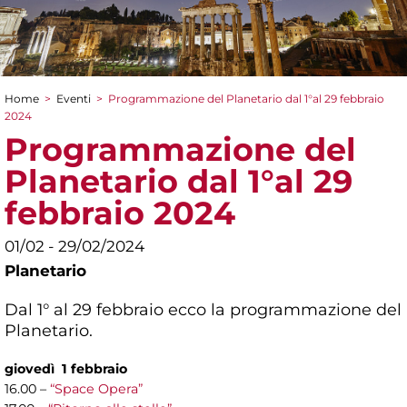
Home
>
Eventi
>
Programmazione del Planetario dal 1°al 29 febbraio
Tu sei qui
2024
Programmazione del
Planetario dal 1°al 29
febbraio 2024
01/02 - 29/02/2024
Planetario
Dal 1° al 29 febbraio ecco la programmazione del
Planetario.
giovedì 1 febbraio
16.00 –
“Space Opera”