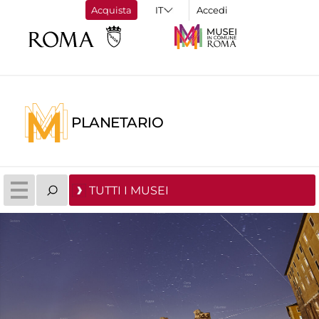
Acquista
Accedi
PLANETARIO
TUTTI I MUSEI