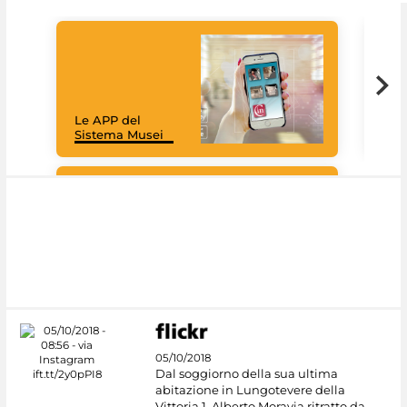
Goo
Cult
mus
rac
Le APP del
graz
Sistema Musei
tec
#DiscoverMiC
05/10/2018
Dal soggiorno della sua ultima
abitazione in Lungotevere della
Vittoria 1, Alberto Moravia ritratto da