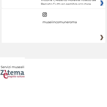
Renato Guttuso sembra scrutare
museiincomuneroma
Servizi museali