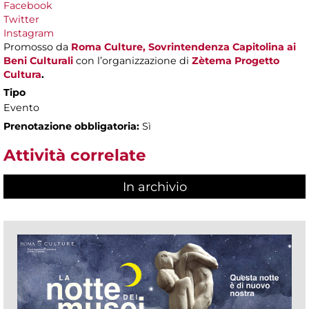
Facebook
Twitter
Instagram
Promosso da
Roma Culture, Sovrintendenza Capitolina ai
Beni Culturali
con l’organizzazione di
Zètema Progetto
Cultura
.
Tipo
Evento
Prenotazione obbligatoria:
Sì
Attività correlate
In archivio