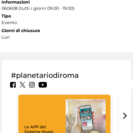
Informazioni
060608 (tutti i giorni 09.00 - 19.00)
Tipo
Evento
Giorni di chiusura
Lun
#planetariodiroma
Goo
Cult
mus
rac
Le APP del
graz
Sistema Musei
tec