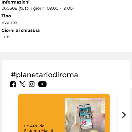
Informazioni
060608 (tutti i giorni 09.00 - 19.00)
Tipo
Evento
Giorni di chiusura
Lun
#planetariodiroma
Goo
Cult
mus
rac
Le APP del
graz
Sistema Musei
tec