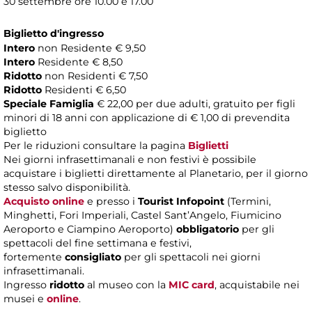
30 settembre ore 10.00 e 17.00
Biglietto d'ingresso
Intero
non Residente € 9,50
Intero
Residente € 8,50
Ridotto
non Residenti € 7,50
Ridotto
Residenti € 6,50
Speciale Famiglia
€ 22,00 per due adulti, gratuito per figli
minori di 18 anni con applicazione di € 1,00 di prevendita
biglietto
Per le riduzioni consultare la pagina
Biglietti
Nei giorni infrasettimanali e non festivi è possibile
acquistare i biglietti direttamente al Planetario, per il giorno
stesso salvo disponibilità.
Acquisto online
e presso i
Tourist Infopoint
(Termini,
Minghetti, Fori Imperiali, Castel Sant’Angelo, Fiumicino
Aeroporto e Ciampino Aeroporto)
obbligatorio
per gli
spettacoli del fine settimana e festivi,
fortemente
consigliato
per gli spettacoli nei giorni
infrasettimanali.
Ingresso
ridotto
al museo con la
MIC card
, acquistabile nei
musei e
online
.