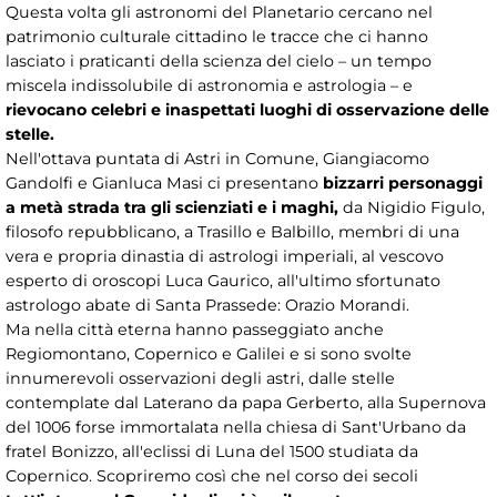
Questa volta gli astronomi del Planetario cercano nel
patrimonio culturale cittadino le tracce che ci hanno
lasciato i praticanti della scienza del cielo – un tempo
miscela indissolubile di astronomia e astrologia – e
rievocano celebri e inaspettati luoghi di osservazione delle
stelle.
Nell'ottava puntata di Astri in Comune, Giangiacomo
Gandolfi e Gianluca Masi ci presentano
bizzarri personaggi
a metà strada tra gli scienziati e i maghi,
da Nigidio Figulo,
filosofo repubblicano, a Trasillo e Balbillo, membri di una
vera e propria dinastia di astrologi imperiali, al vescovo
esperto di oroscopi Luca Gaurico, all'ultimo sfortunato
astrologo abate di Santa Prassede: Orazio Morandi.
Ma nella città eterna hanno passeggiato anche
Regiomontano, Copernico e Galilei e si sono svolte
innumerevoli osservazioni degli astri, dalle stelle
contemplate dal Laterano da papa Gerberto, alla Supernova
del 1006 forse immortalata nella chiesa di Sant'Urbano da
fratel Bonizzo, all'eclissi di Luna del 1500 studiata da
Copernico. Scopriremo così che nel corso dei secoli