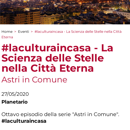
Home
>
Eventi
>
#laculturaincasa - La Scienza delle Stelle nella Città
Tu sei qui
Eterna
#laculturaincasa - La
Scienza delle Stelle
nella Città Eterna
Astri in Comune
27/05/2020
Planetario
Ottavo episodio della serie "Astri in Comune".
#laculturaincasa