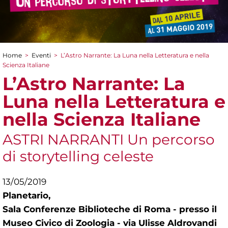
Home
>
Eventi
>
L’Astro Narrante: La Luna nella Letteratura e nella
Tu sei qui
Scienza Italiane
L’Astro Narrante: La
Luna nella Letteratura e
nella Scienza Italiane
ASTRI NARRANTI Un percorso
di storytelling celeste
13/05/2019
Planetario,
Sala Conferenze Biblioteche di Roma - presso il
Museo Civico di Zoologia - via Ulisse Aldrovandi