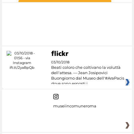
#DiscoverMiC
03/10/2018
Beati coloro che coltivano la voluttà
dell'attesa. — Jean Josipovici
Buongiorno dal Museo dell'#AraPacis
dove sono esposti i
museiincomuneroma