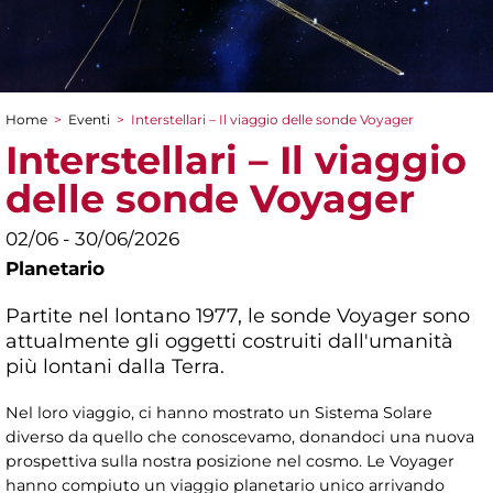
Home
>
Eventi
>
Interstellari – Il viaggio delle sonde Voyager
Tu sei qui
Interstellari – Il viaggio
delle sonde Voyager
02/06 - 30/06/2026
Planetario
Partite nel lontano 1977, le sonde Voyager sono
attualmente gli oggetti costruiti dall'umanità
più lontani dalla Terra.
Nel loro viaggio, ci hanno mostrato un Sistema Solare
diverso da quello che conoscevamo, donandoci una nuova
prospettiva sulla nostra posizione nel cosmo. Le Voyager
hanno compiuto un viaggio planetario unico arrivando