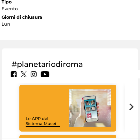
Tipo
Evento
Giorni di chiusura
Lun
#planetariodiroma
Goo
Cult
mus
rac
Le APP del
graz
Sistema Musei
tec