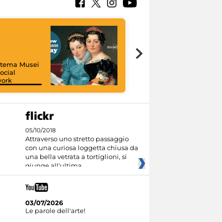
istema Musei
ocial
work
I like MiC
05/10/2018
Attraverso uno stretto passaggio
con una curiosa loggetta chiusa da
una bella vetrata a tortiglioni, si
giunge all'ultima
03/07/2026
Le parole dell'arte!