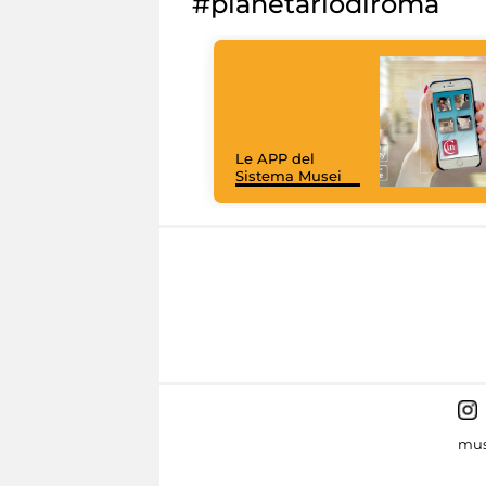
#planetariodiroma
Le APP del
Sistema Musei
mus