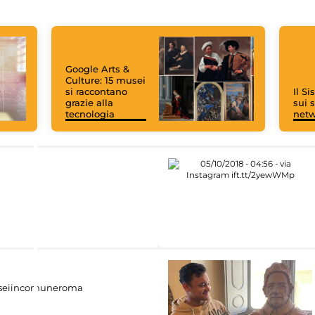
Google Arts &
Culture: 15 musei
si raccontano
Il S
grazie alla
sui s
tecnologia
net
eiincomuneroma