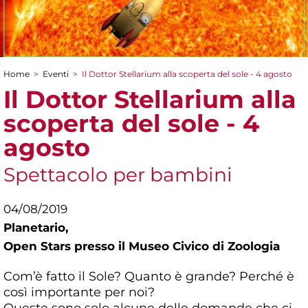
Home
>
Eventi
>
Il Dottor Stellarium alla scoperta del sole - 4 agosto
Tu sei qui
Il Dottor Stellarium alla
scoperta del sole - 4
agosto
Spettacolo per bambini
04/08/2019
Planetario,
Open Stars presso il Museo Civico di Zoologia
Com’è fatto il Sole? Quanto è grande? Perché è
così importante per noi?
Queste sono solo alcune delle domande che ci