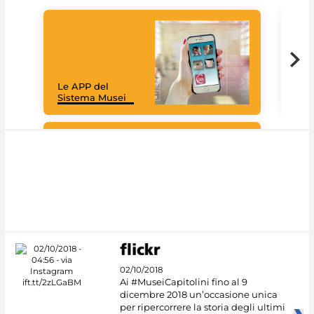
Goo
Cult
mus
rac
Le APP del
graz
Sistema Musei
tec
#DiscoverMiC
02/10/2018
Ai #MuseiCapitolini fino al 9
dicembre 2018 un’occasione unica
per ripercorrere la storia degli ultimi