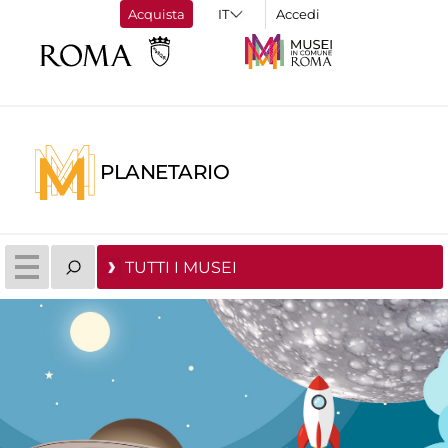
Acquista
Accedi
PLANETARIO
TUTTI I MUSEI