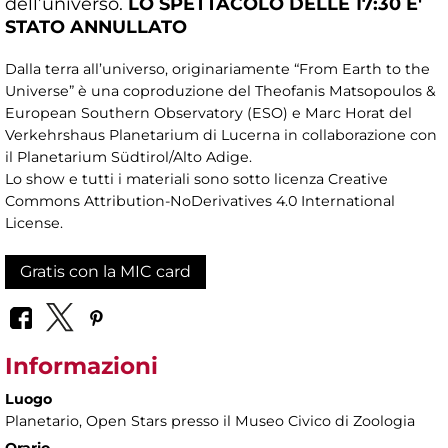
dell’universo.
LO
SPETTACOLO DELLE 17:30 E'
STATO ANNULLATO
Dalla terra all’universo, originariamente “From Earth to the
Universe” è una coproduzione del Theofanis Matsopoulos &
European Southern Observatory (ESO) e Marc Horat del
Verkehrshaus Planetarium di Lucerna in collaborazione con
il Planetarium Südtirol/Alto Adige.
Lo show e tutti i materiali sono sotto licenza Creative
Commons Attribution-NoDerivatives 4.0 International
License.
Gratis con la MIC card
Informazioni
Luogo
Planetario
, Open Stars presso il Museo Civico di Zoologia
Orario