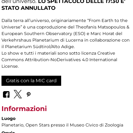
dell’universo.
LO
SPETTACOLO DELLE 17:30 E'
STATO ANNULLATO
Dalla terra all’universo, originariamente “From Earth to the
Universe” è una coproduzione del Theofanis Matsopoulos &
European Southern Observatory (ESO) e Marc Horat del
Verkehrshaus Planetarium di Lucerna in collaborazione con
il Planetarium Südtirol/Alto Adige.
Lo show e tutti i materiali sono sotto licenza Creative
Commons Attribution-NoDerivatives 4.0 International
License.
Gratis con la MIC card
Informazioni
Luogo
Planetario
, Open Stars presso il Museo Civico di Zoologia
Orario