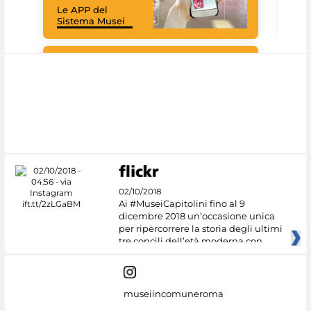
Le APP del
graz
Sistema Musei
tec
#DiscoverMiC
02/10/2018
Ai #MuseiCapitolini fino al 9
dicembre 2018 un’occasione unica
per ripercorrere la storia degli ultimi
tre concili dell’età moderna con
museiincomuneroma