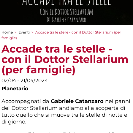
Home
>
Eventi
>
Accade tra le stelle - con il Dottor Stellarium (per
Tu sei qui
famiglie)
Accade tra le stelle -
con il Dottor Stellarium
(per famiglie)
02/04 - 21/04/2024
Planetario
Accompagnati da
Gabriele Catanzaro
nei panni
del Dottor Stellarium andiamo alla scoperta di
tutto quello che si muove tra le stelle di notte e
di giorno.