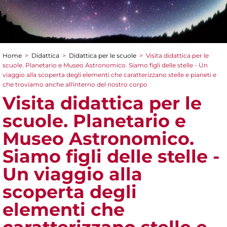
Home
>
Didattica
>
Didattica per le scuole
>
Visita didattica per le
Tu sei qui
scuole. Planetario e Museo Astronomico. Siamo figli delle stelle - Un
viaggio alla scoperta degli elementi che caratterizzano stelle e pianeti e
che troviamo anche all'interno del nostro corpo
Visita didattica per le
scuole. Planetario e
Museo Astronomico.
Siamo figli delle stelle -
Un viaggio alla
scoperta degli
elementi che