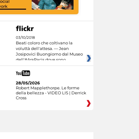
ocial
work
I like MiC
03/10/2018
Beati coloro che coltivano la
voluttà dell'attesa. — Jean
Josipovici Buongiorno dal Museo
dell'#AraPacis dove sono
28/05/2026
Robert Mapplethorpe. Le forme
della bellezza - VIDEO LIS | Derrick
Cross