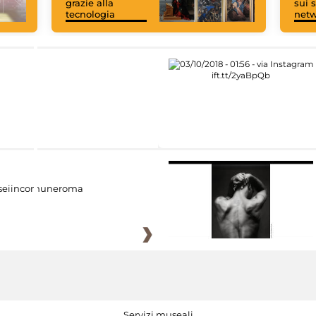
grazie alla
sui s
tecnologia
net
eiincomuneroma
Servizi museali