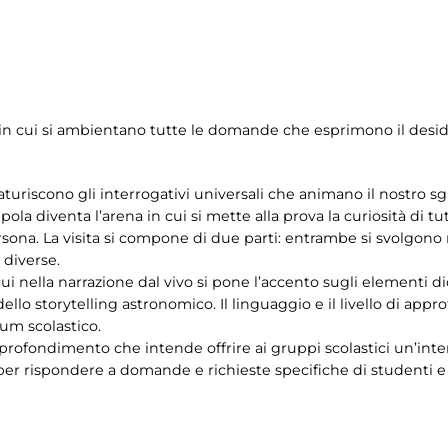
e – in cui si ambientano tutte le domande che esprimono il des
aturiscono gli interrogativi universali che animano il nostro sgu
la diventa l’arena in cui si mette alla prova la curiosità di tutt
ersona. La visita si compone di due parti: entrambe si svolgon
diverse.
i nella narrazione dal vivo si pone l’accento sugli elementi di
ello storytelling astronomico. Il linguaggio e il livello di app
lum scolastico.
profondimento che intende offrire ai gruppi scolastici un’inter
er rispondere a domande e richieste specifiche di studenti e i