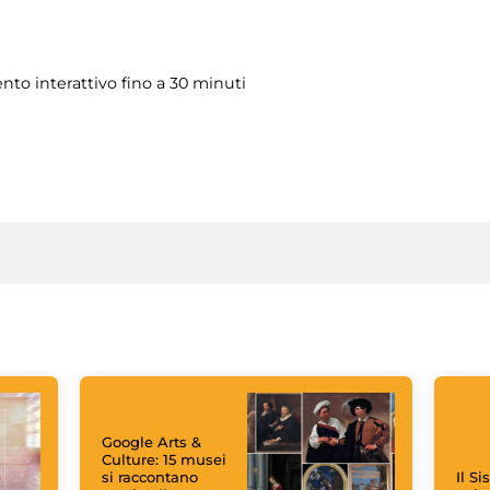
to interattivo fino a 30 minuti
Google Arts &
Culture: 15 musei
si raccontano
Il S