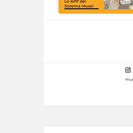
Le APP del
Sistema Musei
mus